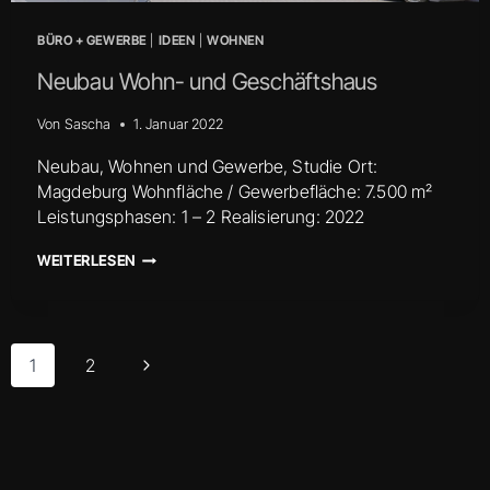
BÜRO + GEWERBE
|
IDEEN
|
WOHNEN
Neubau Wohn- und Geschäftshaus
Von
Sascha
1. Januar 2022
Neubau, Wohnen und Gewerbe, Studie Ort:
Magdeburg Wohnfläche / Gewerbefläche: 7.500 m²
Leistungsphasen: 1 – 2 Realisierung: 2022
NEUBAU
WEITERLESEN
WOHN-
UND
GESCHÄFTSHAUS
Seitennavigation
Nächste
1
2
Seite