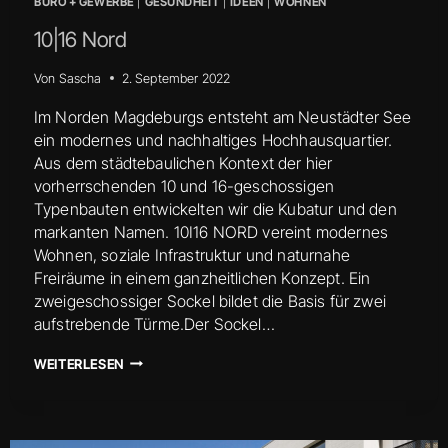
BÜRO + GEWERBE
|
GESUNDHEIT
|
IDEEN
|
WOHNEN
10|16 Nord
Von
Sascha
2. September 2022
Im Norden Magdeburgs entsteht am Neustädter See
ein modernes und nachhaltiges Hochhausquartier.
Aus dem städtebaulichen Kontext der hier
vorherrschenden 10 und 16-geschossigen
Typenbauten entwickelten wir die Kubatur und den
markanten Namen. 10I16 NORD vereint modernes
Wohnen, soziale Infrastruktur und naturnahe
Freiräume in einem ganzheitlichen Konzept. Ein
zweigeschossiger Sockel bildet die Basis für zwei
aufstrebende Türme.Der Sockel…
10|16
WEITERLESEN
NORD