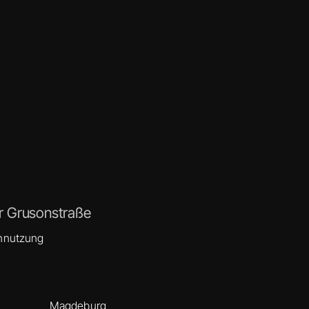
r Grusonstraße
nnutzung
Magdeburg